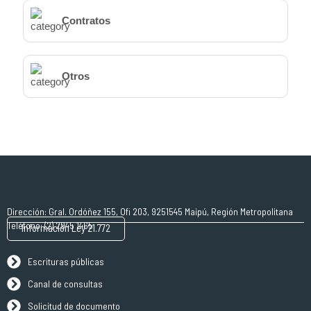
Contratos
Otros
Dirección: Gral. Ordóñez 155, Ofi 203, 9251545 Maipú, Región Metropolitana
Teléfono: (2) 2945 1465
Información Ley 21.772
Escrituras públicas
Canal de consultas
Solicitud de documento