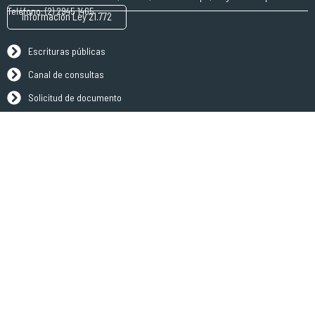
Teléfono: (2) 2945 1465
Información Ley 21.772
Escrituras públicas
Canal de consultas
Solicitud de documento