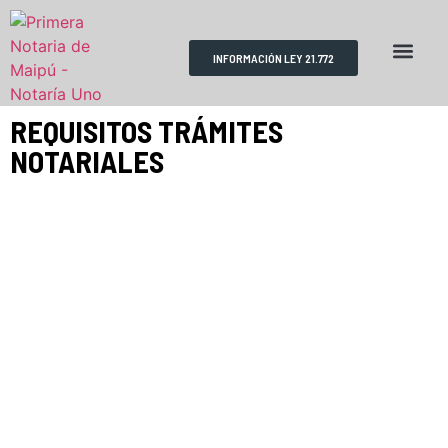
INFORMACIÓN LEY 21.772
RESERVA DE HORAS
REQUISITOS TRÁMITES
ESCRITURAS PÚBLICAS
REQUISITOS TRÁMITES
NOTARIALES