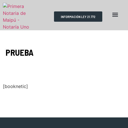
INFORMACIÓN LEY 21.772
RESERVA DE HORAS
REQUISITOS TRÁMITES
ESCRITURAS PÚBLICAS
PRUEBA
[booknetic]