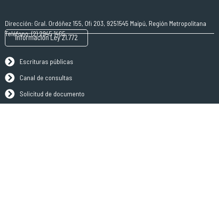
Dirección: Gral. Ordóñez 155, Ofi 203, 9251545 Maipú, Región Metropolitana
Teléfono: (2) 2945 1465
Información Ley 21.772
Escrituras públicas
Canal de consultas
Solicitud de documento