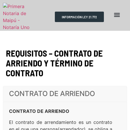
INFORMACIÓN LEY 21.772
RESERVA DE HORAS
REQUISITOS TRÁMITES
ESCRITURAS PÚBLICAS
REQUISITOS – CONTRATO DE
ARRIENDO Y TÉRMINO DE
CONTRATO
CONTRATO DE ARRIENDO
CONTRATO DE ARRIENDO
El contrato de arrendamiento es un contrato
en el que una persona(arrendador), se obliga a