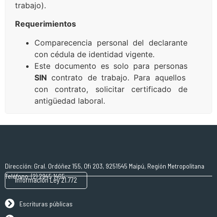
trabajo).
Requerimientos
Comparecencia personal del declarante
con cédula de identidad vigente.
Este documento es solo para personas
SIN
contrato de trabajo. Para aquellos
con contrato, solicitar certificado de
antigüedad laboral.
Dirección: Gral. Ordóñez 155, Ofi 203, 9251545 Maipú, Región Metropolitana
Teléfono: (2) 2945 1465
Información Ley 21.772
Escrituras públicas