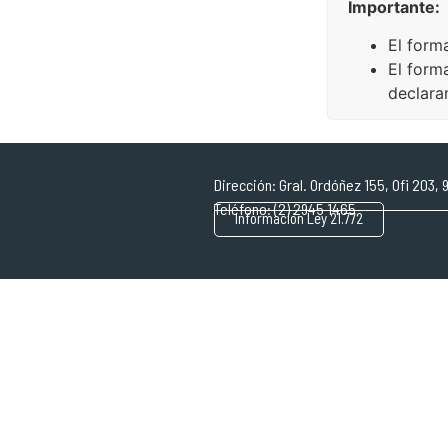
Importante:
El forma
El form
declara
Dirección: Gral. Ordóñez 155, Ofi 203
Teléfono: (2) 2945 1465
Información Ley 21.772