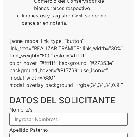
Comercio del Conservador de
bienes raíces respectivo.
Impuestos y Registro Civil, se deben
cancelar en notaría.
[aone_modal link_type=”button”
link_text=”REALIZAR TRÁMITE” link_width=”30%”
font_weight=”600″ color=”#ffffff”
color_hover=”#ffffff” background=”#27353e”
background_hover=”#8f5769″ use_icon=””
modal_width=”680″
modal_overlay_background=”rgba(34,34,34,0.9)”]
DATOS DEL SOLICITANTE
Nombre/s
Apellido Paterno