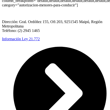
column_breakpoints=”default,default,default,default,default,default,de
category=”autorizacion-menores-para-conducir”]
Dirección: Gral. Ordóñez 155, Ofi 203, 9251545 Maipú, Región
Metropolitana
Teléfono: (2) 2945 1465
Información Ley 21.772