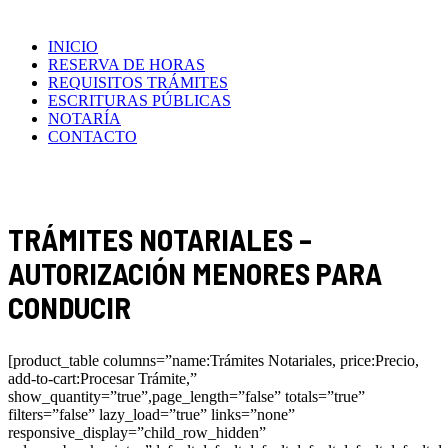
INICIO
RESERVA DE HORAS
REQUISITOS TRÁMITES
ESCRITURAS PÚBLICAS
NOTARÍA
CONTACTO
TRÁMITES NOTARIALES –
AUTORIZACIÓN MENORES PARA
CONDUCIR
[product_table columns=”name:Trámites Notariales, price:Precio,
add-to-cart:Procesar Trámite,”
show_quantity=”true”,page_length=”false” totals=”true”
filters=”false” lazy_load=”true” links=”none”
responsive_display=”child_row_hidden”