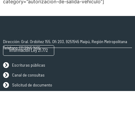
category=”autorizacion-de-salida-vehiculo”]
Dirección: Gral. Ordóñez 155, Ofi 203, 9251545 Maipú, Región Metropolitana
Teléfono: (2) 2945 1465
Información Ley 21.772
Escrituras públicas
Canal de consultas
Solicitud de documento