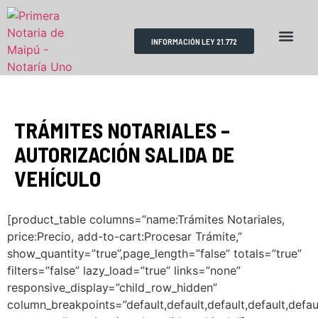
INFORMACIÓN LEY 21.772
RESERVA DE HORAS
REQUISITOS TRÁMITES
ESCRITURAS PÚBLICAS
TRÁMITES NOTARIALES –
AUTORIZACIÓN SALIDA DE
VEHÍCULO
[product_table columns=”name:Trámites Notariales,
price:Precio, add-to-cart:Procesar Trámite,”
show_quantity=”true”,page_length=”false” totals=”true”
filters=”false” lazy_load=”true” links=”none”
responsive_display=”child_row_hidden”
column_breakpoints=”default,default,default,default,defaul