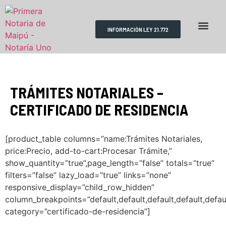
INFORMACIÓN LEY 21.772
RESERVA DE HORAS
REQUISITOS TRÁMITES
ESCRITURAS PÚBLICAS
TRÁMITES NOTARIALES –
CERTIFICADO DE RESIDENCIA
[product_table columns=”name:Trámites Notariales,
price:Precio, add-to-cart:Procesar Trámite,”
show_quantity=”true”,page_length=”false” totals=”true”
filters=”false” lazy_load=”true” links=”none”
responsive_display=”child_row_hidden”
column_breakpoints=”default,default,default,default,defaul
category=”certificado-de-residencia”]