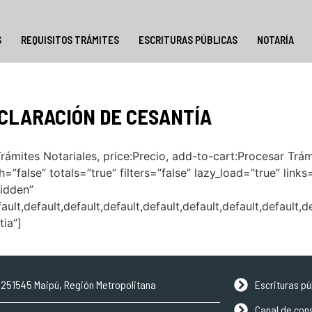
S
REQUISITOS TRÁMITES
ESCRITURAS PÚBLICAS
NOTARÍA
ECLARACIÓN DE CESANTÍA
mites Notariales, price:Precio, add-to-cart:Procesar Trámi
”false” totals=”true” filters=”false” lazy_load=”true” link
idden”
lt,default,default,default,default,default,default,default,d
ia”]
, 9251545 Maipú, Región Metropolitana
Escrituras pú
Canal de con