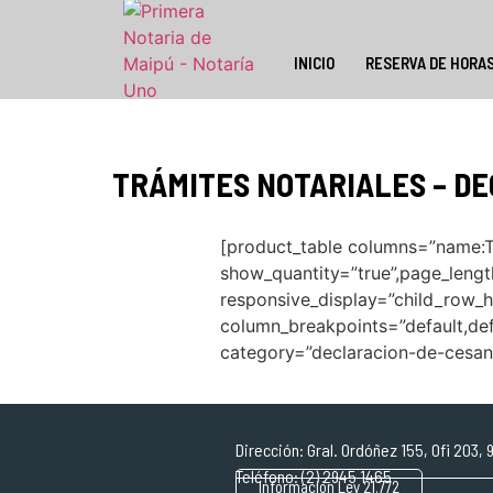
INICIO
RESERVA DE HORA
TRÁMITES NOTARIALES – D
[product_table columns=”name:Trá
show_quantity=”true”,page_length=
responsive_display=”child_row_h
column_breakpoints=”default,defau
category=”declaracion-de-cesant
Dirección: Gral. Ordóñez 155, Ofi 203
Teléfono: (2) 2945 1465
Información Ley 21.772