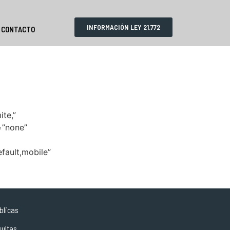
INFORMACIÓN LEY 21.772
CONTACTO
te,”
s=”none”
efault,mobile”
blicas
sultas