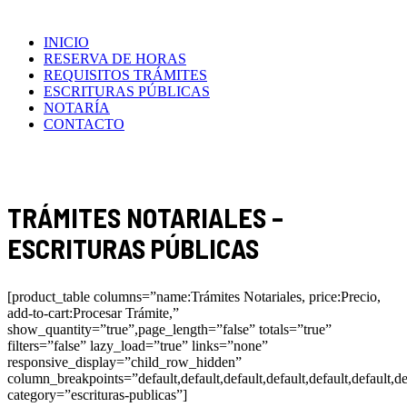
INICIO
RESERVA DE HORAS
REQUISITOS TRÁMITES
ESCRITURAS PÚBLICAS
NOTARÍA
CONTACTO
TRÁMITES NOTARIALES –
ESCRITURAS PÚBLICAS
[product_table columns=”name:Trámites Notariales, price:Precio,
add-to-cart:Procesar Trámite,”
show_quantity=”true”,page_length=”false” totals=”true”
filters=”false” lazy_load=”true” links=”none”
responsive_display=”child_row_hidden”
column_breakpoints=”default,default,default,default,default,default,de
category=”escrituras-publicas”]