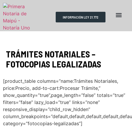
INFORMACIÓN LEY 21.772
RESERVA DE HORAS
REQUISITOS TRÁMITES
ESCRITURAS PÚBLICAS
TRÁMITES NOTARIALES –
FOTOCOPIAS LEGALIZADAS
[product_table columns=”name:Trámites Notariales,
price:Precio, add-to-cart:Procesar Trámite,”
show_quantity=”true”,page_length=”false” totals=”true”
filters=”false” lazy_load=”true” links=”none”
responsive_display=”child_row_hidden”
column_breakpoints=”default,default,default,default,defaul
category=”fotocopias-legalizadas”]